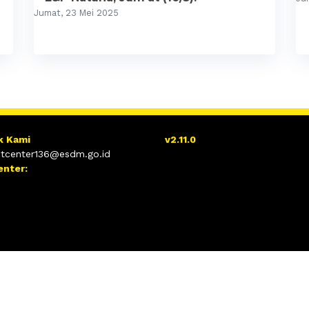
Jumat, 23 Mei 2025
k Kami
v2.11.0
tcenter136@esdm.go.id
enter: