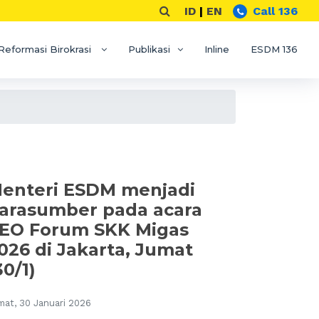
ID
|
EN
Call 136
Reformasi Birokrasi
Publikasi
Inline
ESDM 136
enteri ESDM menjadi
arasumber pada acara
EO Forum SKK Migas
026 di Jakarta, Jumat
30/1)
mat, 30 Januari 2026