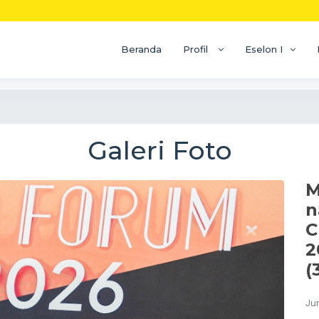
Beranda
Profil
Eselon I
Galeri Foto
M
n
C
2
(
Ju