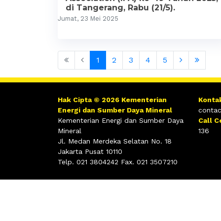
di Tangerang, Rabu (21/5).
Jumat, 23 Mei 2025
1
2
3
4
5
Hak Cipta © 2026 Kementerian
Konta
Energi dan Sumber Daya Mineral
contac
Kementerian Energi dan Sumber Daya
Call C
Mineral
136
Jl. Medan Merdeka Selatan No. 18
Jakarta Pusat 10110
Telp. 021 3804242 Fax. 021 3507210