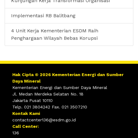
Kunjungan Kerja Transformasi Organisasi
Implementasi RB Balitbang
4 Unit Kerja Kementerian ESDM Raih
Penghargaan Wilayah Bebas Korupsi
Hak Cipta © 2026 Kementerian Energi dan Sumber
Daya Mineral
Kementerian Energi dan Sumber Daya Mineral
Jl. Medan Merdeka Selatan No. 18
Jakarta Pusat 10110
Telp. 021 3804242 Fax. 021 3507210
Kontak Kami
contactcenter136@esdm.go.id
Call Center:
136