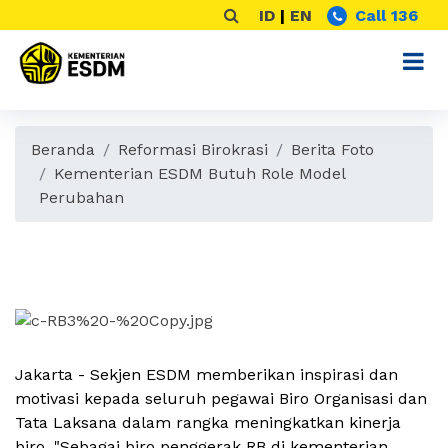
ID
|
EN
Call 136
Beranda
Reformasi Birokrasi
Berita Foto
Kementerian ESDM Butuh Role Model
Perubahan
Kementerian ESDM Butuh Role
Model Perubahan
Jakarta -
Sekjen
ESDM
memberikan
inspirasi
dan
motivasi
kepada
seluruh
pegawai
Biro
Organisasi
dan
Tata
Laksana
dalam
rangka
meningkatkan
kinerja
biro. "
Sebagai
biro
penggerak
RB di
kementerian