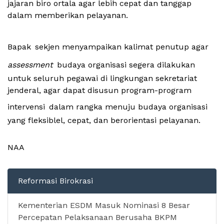
jajaran
biro
ortala
agar
lebih
cepat
dan
tanggap
dalam
memberikan
pelayanan
.
Bapak
sekjen
menyampaikan
kalimat
penutup
agar
assessment
budaya
organisasi
segera
dilakukan
untuk
seluruh
pegawai
di
lingkungan
sekretariat
jenderal
, agar
dapat
disusun
program-program
intervensi
dalam
rangka
menuju
budaya
organisasi
yang
fleksiblel
,
cepat
,
dan
berorientasi
pelayanan
.
NAA
Reformasi Birokrasi
Kementerian ESDM Masuk Nominasi 8 Besar
Percepatan Pelaksanaan Berusaha BKPM