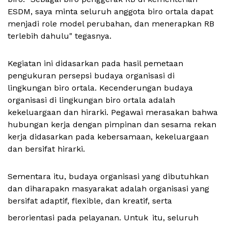
ESDM,
saya
minta
seluruh
anggota
biro
ortala
dapat
menjadi
role model
perubahan
,
dan
menerapkan
RB
terlebih
dahulu
"
tegasnya
.
Kegiatan
ini
didasarkan
pada
hasil
pemetaan
pengukuran
persepsi
budaya
organisasi
di
lingkungan
biro
ortala
.
Kecenderungan
budaya
organisasi
di
lingkungan
biro
ortala
adalah
kekeluargaan
dan
hirarki
.
Pegawai
merasakan
bahwa
hubungan
kerja
dengan
pimpinan
dan
sesama
rekan
kerja
didasarkan
pada
kebersamaan
,
kekeluargaan
dan
bersifat
hirarki
.
Sementara
itu
,
budaya
organisasi
yang
dibutuhkan
dan
diharapakn
masyarakat
adalah
organisasi
yang
bersifat
adaptif
, flexible,
dan
kreatif
,
serta
berorientasi
pada
pelayanan
.
Untuk
itu
,
seluruh