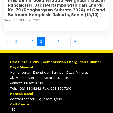
Presiden RI Joko Widodo Menghadiri Malam
Puncak Hari Jadi Pertambangan dan Energi
Ke-79 (Penghargaan Subroto 2024) di Grand
Ballroom Kempinski Jakarta, Senin (14/10)
Senin, 14 Oktober 2024
1
2
3
4
5
Hak Cipta © 2026 Kementerian Energi dan Sumber
Daya Mineral
Kementerian Energi dan Sumber Daya Mineral
Jl. Medan Merdeka Selatan No. 18
Jakarta Pusat 10110
Telp. 021 3804242 Fax. 021 3507210
Kontak Kami
contactcenter136@esdm.go.id
Call Center:
136