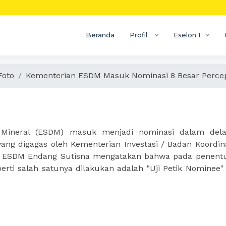
Beranda
Profil
Eselon I
Foto
Kementerian ESDM Masuk Nominasi 8 Besar Perce
 Nominasi 8 Besar Percepatan Pe
Mineral (ESDM) masuk menjadi nominasi dalam delap
ang digagas oleh Kementerian Investasi / Badan Koordi
an ESDM Endang Sutisna mengatakan bahwa pada penentu
erti salah satunya dilakukan adalah "Uji Petik Nominee" y