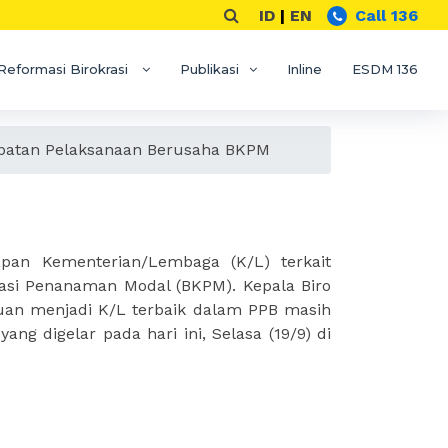
ID
|
EN
Call 136
Reformasi Birokrasi
Publikasi
Inline
ESDM 136
patan Pelaksanaan Berusaha BKPM
laksanaan Berusaha
an Kementerian/Lembaga (K/L) terkait
nasi Penanaman Modal (BKPM). Kepala Biro
an menjadi K/L terbaik dalam PPB masih
ang digelar pada hari ini, Selasa (19/9) di