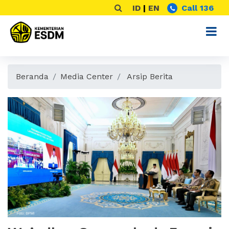
ID
|
EN
Call 136
Beranda
Media Center
Arsip Berita