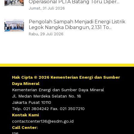
Operasional PLTA Batang Toru Diper...
Jumat, 31 Juli 2026
Pengolah Sampah Menjadi Energi Listrik
Legok Nangka Dibangun, 2.131 To...
Rabu, 29 Juli 2026
Hak Cipta © 2026 Kementerian Energi dan Sumber
Daya Mineral
Kementerian Energi dan Sumber Daya Mineral
Jl. Medan Merdeka Selatan No. 18
Jakarta Pusat 10110
Telp. 021 3804242 Fax. 021 3507210
Kontak Kami
contactcenter136@esdm.go.id
Call Center:
136