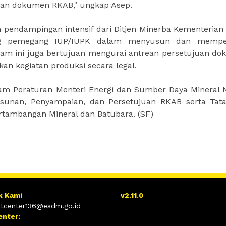
nan dokumen RKAB," ungkap Asep.
 pendampingan intensif dari Ditjen Minerba Kementeria
g pemegang IUP/IUPK dalam menyusun dan memper
ram ini juga bertujuan mengurai antrean persetujuan d
an kegiatan produksi secara legal.
dalam Peraturan Menteri Energi dan Sumber Daya Mineral
sunan, Penyampaian, dan Persetujuan RKAB serta Tat
rtambangan Mineral dan Batubara. (SF)
k Kami
v2.11.0
tcenter136@esdm.go.id
enter: