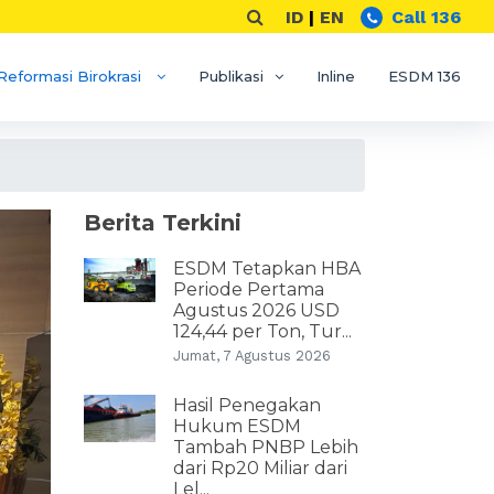
ID
|
EN
Call 136
Reformasi Birokrasi
Publikasi
Inline
ESDM 136
Berita Terkini
ESDM Tetapkan HBA
Periode Pertama
Agustus 2026 USD
124,44 per Ton, Tur...
Jumat, 7 Agustus 2026
Hasil Penegakan
Hukum ESDM
Tambah PNBP Lebih
dari Rp20 Miliar dari
Lel...