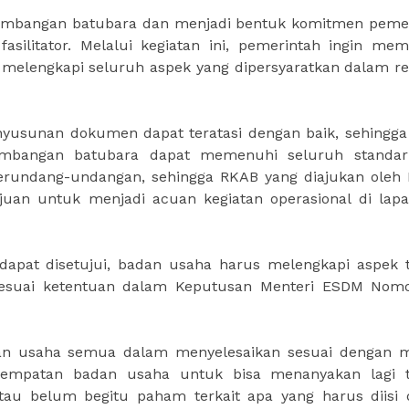
ertambangan batubara dan menjadi bentuk komitmen peme
asilitator. Melalui kegiatan ini, pemerintah ingin me
lengkapi seluruh aspek yang dipersyaratkan dalam re
nyusunan dokumen dapat teratasi dengan baik, sehingg
ambangan batubara dapat memenuhi seluruh standar
perundang-undangan, sehingga RKAB yang diajukan oleh
uan untuk menjadi acuan kegiatan operasional di lapa
pat disetujui, badan usaha harus melengkapi aspek t
al sesuai ketentuan dalam Keputusan Menteri ESDM Nom
n usaha semua dalam menyelesaikan sesuai dengan m
esempatan badan usaha untuk bisa menanyakan lagi t
tau belum begitu paham terkait apa yang harus diisi