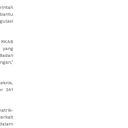
rintah
mbantu
gulasi
a RKAB
 yang
 Badan
ngan,"
eknis,
or 341
atrik-
erkait
 dalam