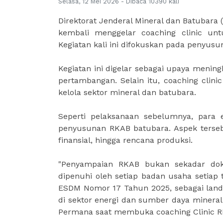
Selasa, 12 Mei 2026 - Dibaca 10390 kali
Direktorat Jenderal Mineral dan Batubara
kembali menggelar coaching clinic un
Kegiatan kali ini difokuskan pada penyus
Kegiatan ini digelar sebagai upaya meni
pertambangan. Selain itu, coaching clin
kelola sektor mineral dan batubara.
Seperti pelaksanaan sebelumnya, para
penyusunan RKAB batubara. Aspek terseb
finansial, hingga rencana produksi.
"Penyampaian RKAB bukan sekadar dok
dipenuhi oleh setiap badan usaha setiap 
ESDM Nomor 17 Tahun 2025, sebagai land
di sektor energi dan sumber daya minera
Permana saat membuka coaching Clinic RKA