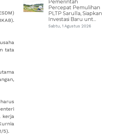
Pemerintah
Percepat Pemulihan
(ESDM)
PLTP Sarulla, Siapkan
Investasi Baru unt...
RKAB).
Sabtu, 1 Agustus 2026
 usaha
n tata
 utama
angan,
harus
enteri
 kerja
Kurnia
/5).