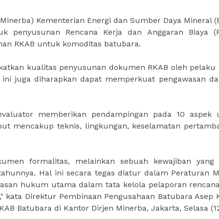
 (Minerba) Kementerian Energi dan Sumber Daya Mineral 
tuk penyusunan Rencana Kerja dan Anggaran Biaya (
unan RKAB untuk komoditas batubara.
ngkatkan kualitas penyusunan dokumen RKAB oleh pelaku
ic ini juga diharapkan dapat memperkuat pengawasan da
 evaluator memberikan pendampingan pada 10 aspek
ut mencakup teknis, lingkungan, keselamatan pertamb
umen formalitas, melainkan sebuah kewajiban yang 
tahunnya. Hal ini secara tegas diatur dalam Peraturan M
asan hukum utama dalam tata kelola pelaporan rencana
l," kata Direktur Pembinaan Pengusahaan Batubara Asep 
B Batubara di Kantor Dirjen Minerba, Jakarta, Selasa (12