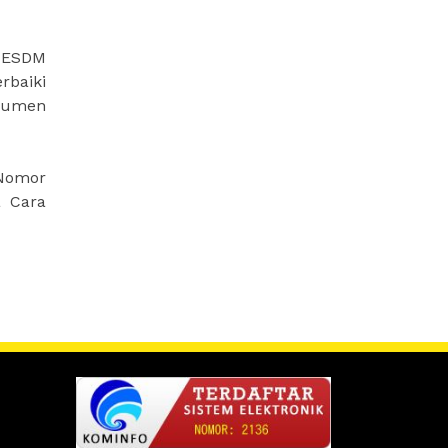
n ESDM
baiki
okumen
 Nomor
a Cara