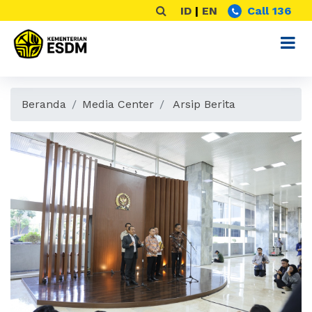
ID
|
EN
Call 136
Beranda
Media Center
Arsip Berita