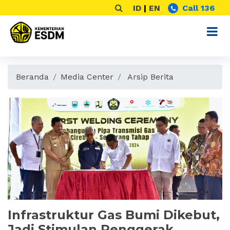
ID
|
EN
Call 136
Beranda
Media Center
Arsip Berita
Infrastruktur Gas Bumi Dikebut,
Jadi Stimulan Penggerak