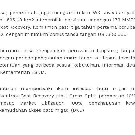
kasa, pemerintah juga mengumumkan WK
available
yai
s 1.595,48 km2 ini memiliki perkiraan cadangan 173 MMB
 Cost Recovery. Komitmen pasti tiga tahun pertama berupa
km2, dengan minimum bonus tanda tangan USD300.000.
berminat bisa mengajukan penawaran langsung tanpa
dengan periode pengusulan enam bulan ke depan. Investo
etentuan yang berbeda sesuai kebutuhan. Informasi det
i Kementerian ESDM.
itmen memperbaiki iklim investasi hulu migas me
as kontrak Cost Recovery atau Gross Split, pemberian 10%
estic Market Obligation 100%, penghapusan kewa
 kemudahan akses data migas.
(DKD)