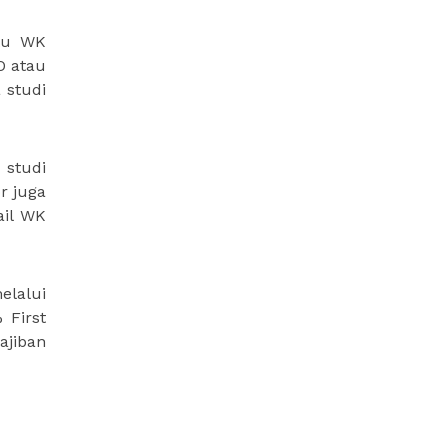
tu WK
O atau
 studi
 studi
r juga
ail WK
lalui
 First
jiban