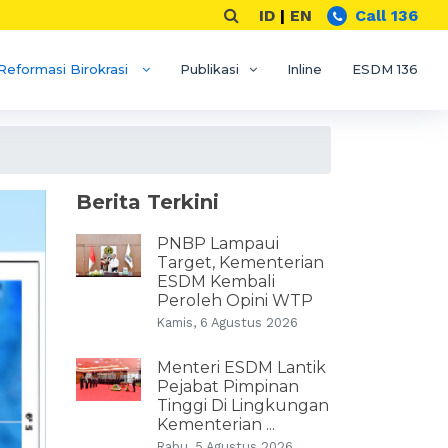
ID
|
EN
Call 136
Reformasi Birokrasi
Publikasi
Inline
ESDM 136
Berita Terkini
PNBP Lampaui
Target, Kementerian
ESDM Kembali
Peroleh Opini WTP
Kamis, 6 Agustus 2026
Menteri ESDM Lantik
Pejabat Pimpinan
Tinggi Di Lingkungan
Kementerian ...
Rabu, 5 Agustus 2026