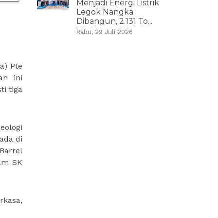
Menjadi Energi Listrik
Legok Nangka
Dibangun, 2.131 To...
Rabu, 29 Juli 2026
a) Pte
n ini
i tiga
eologi
ada di
Barrel
lam SK
rkasa,