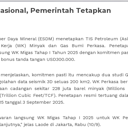
asional, Pemerintah Tetapkan
r Daya Mineral (ESDM) menetapkan TIS Petroleum (Asi
 Kerja (WK) Minyak dan Gas Bumi Perkasa. Penetapa
sung WK Migas Tahap I Tahun 2025 dengan komitmen past
 bonus tanda tangan USD300.000.
 menjelaskan, komitmen pasti itu mencakup dua studi G
engolahan data seismik 3D seluas 200 km2. WK Perkasa ber
an cadangan sekitar 228 juta barel minyak (Millions 
s (Trillion Cubic Feet/TCF). Penetapan resmi tertuang da
 tanggal 3 September 2025.
awaran langsung WK Migas Tahap I 2025 untuk WK Pe
njutnya," jelas Laode di Jakarta, Rabu (10/9).