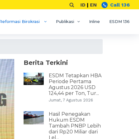
ID
|
EN
Call 136
Reformasi Birokrasi
Publikasi
Inline
ESDM 136
Berita Terkini
ESDM Tetapkan HBA
Periode Pertama
Agustus 2026 USD
124,44 per Ton, Tur...
Jumat, 7 Agustus 2026
Hasil Penegakan
Hukum ESDM
Tambah PNBP Lebih
dari Rp20 Miliar dari
Lel...