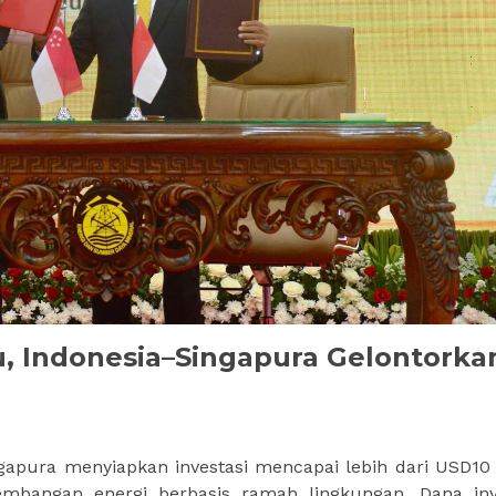
u, Indonesia–Singapura Gelontorka
apura menyiapkan investasi mencapai lebih dari USD10 
mbangan energi berbasis ramah lingkungan. Dana inv