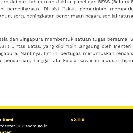
a, mulai dari tahap manufaktur panel dan BESS (Battery 
an pemeliharaan. Di sisi fiskal, pemerintah memperk
ahun, serta peningkatan penerimaan negara senilai ratusa
onesia dan Singapura membentuk satuan tugas bersama, 
EBT) Lintas Batas, yang dipimpin langsung oleh Menter
ngapura. Nantinya, tim ini bertugas merumuskan rencana
 pendanaan, hingga tata kelola kawasan industri hija
k Kami
v2.11.0
tcenter136@esdm.go.id
enter: