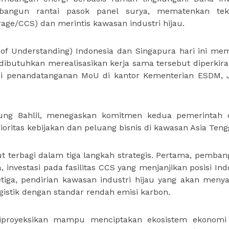
angun rantai pasok panel surya, mematenkan tekn
ge/CCS) dan merintis kawasan industri hijau.
 Understanding) Indonesia dan Singapura hari ini m
dibutuhkan merealisasikan kerja sama tersebut diperkira
osesi penandatanganan MoU di kantor Kementerian ESDM,
mbung Bahlil, menegaskan komitmen kedua pemerintah
oritas kebijakan dan peluang bisnis di kawasan Asia Teng
t terbagi dalam tiga langkah strategis. Pertama, pemba
, investasi pada fasilitas CCS yang menjanjikan posisi Ind
etiga, pendirian kawasan industri hijau yang akan meny
ogistik dengan standar rendah emisi karbon.
i diproyeksikan mampu menciptakan ekosistem ekonomi