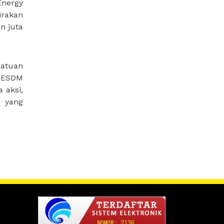
Energy
irakan
n juta
Satuan
i ESDM
 aksi,
u yang