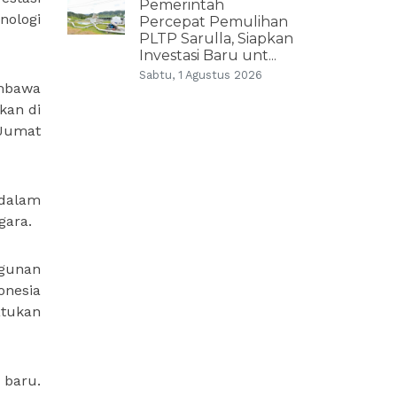
Pemerintah
ologi
Percepat Pemulihan
PLTP Sarulla, Siapkan
Investasi Baru unt...
Sabtu, 1 Agustus 2026
embawa
kan di
 Jumat
 dalam
gara.
ngunan
onesia
atukan
 baru.