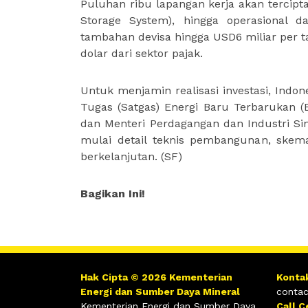
Puluhan ribu lapangan kerja akan tercipt
Storage System), hingga operasional d
tambahan devisa hingga USD6 miliar per t
dolar dari sektor pajak.
Untuk menjamin realisasi investasi, Ind
Tugas (Satgas) Energi Baru Terbarukan (
dan Menteri Perdagangan dan Industri Si
mulai detail teknis pembangunan, skema
berkelanjutan.
(SF)
Bagikan Ini!
Hak Cipta © 2026 Kementerian
Konta
Energi dan Sumber Daya Mineral
contac
Kementerian Energi dan Sumber Daya
Call C