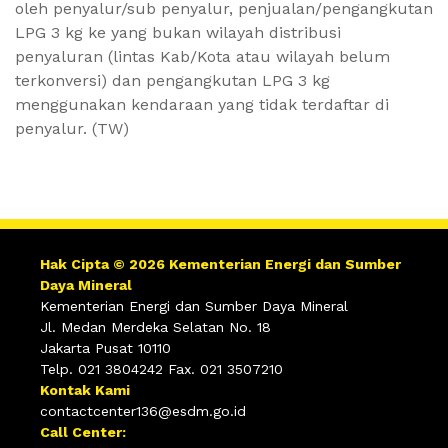
oleh penyalur/sub penyalur, penjualan/pengangkutan
LPG 3 kg ke yang bukan wilayah distribusi
penyaluran (lintas Kab/Kota atau wilayah belum
terkonversi) dan pengangkutan LPG 3 kg
menggunakan kendaraan yang tidak terdaftar di
penyalur. (TW)
Hak Cipta © 2026 Kementerian Energi dan Sumber
Daya Mineral
Kementerian Energi dan Sumber Daya Mineral
Jl. Medan Merdeka Selatan No. 18
Jakarta Pusat 10110
Telp. 021 3804242 Fax. 021 3507210
Kontak Kami
contactcenter136@esdm.go.id
Call Center: