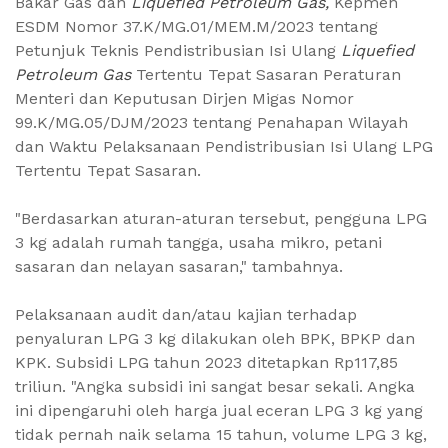
Bakar Gas dan
Liquefied Petroleum Gas,
Kepmen
ESDM Nomor 37.K/MG.01/MEM.M/2023 tentang
Petunjuk Teknis Pendistribusian Isi Ulang
Liquefied
Petroleum Gas
Tertentu Tepat Sasaran Peraturan
Menteri dan Keputusan Dirjen Migas Nomor
99.K/MG.05/DJM/2023 tentang Penahapan Wilayah
dan Waktu Pelaksanaan Pendistribusian Isi Ulang LPG
Tertentu Tepat Sasaran.
"Berdasarkan aturan-aturan tersebut, pengguna LPG
3 kg adalah rumah tangga, usaha mikro, petani
sasaran dan nelayan sasaran," tambahnya.
Pelaksanaan audit dan/atau kajian terhadap
penyaluran LPG 3 kg dilakukan oleh BPK, BPKP dan
KPK. Subsidi LPG tahun 2023 ditetapkan Rp117,85
triliun. "Angka subsidi ini sangat besar sekali. Angka
ini dipengaruhi oleh harga jual eceran LPG 3 kg yang
tidak pernah naik selama 15 tahun, volume LPG 3 kg,