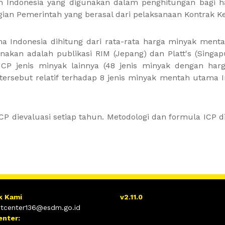
 Indonesia yang digunakan dalam penghitungan bagi h
ian Pemerintah yang berasal dari pelaksanaan Kontrak K
ma Indonesia dihitung dari rata-rata harga minyak menta
unakan adalah publikasi RIM (Jepang) dan Platt's (Singapu
ICP jenis minyak lainnya (48 jenis minyak dengan har
k tersebut relatif terhadap 8 jenis minyak mentah utama
ICP dievaluasi setiap tahun. Metodologi dan formula ICP
k Kami
v2.11.0
tcenter136@esdm.go.id
enter: