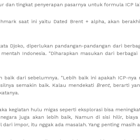
ktur dan tingkat penyerapan pasarnya untuk formula ICP la
ark saat ini yaitu Dated Brent + alpha, akan berakhi
 kata Djoko, diperlukan pandangan-pandangan dari berba
k mentah Indonesia. "Diharapkan masukan dari berbaga
bih baik dari sebelumnya. "Lebih baik ini apakah ICP-ny
silnya semakin baik. Kalau mendekati
Brent
, berarti y
katanya.
, maka kegiatan hulu migas seperti eksplorasi bisa meni
 negara juga akan lebih baik, Namun di sisi hilir, biay
il dari impor, itu nggak ada masalah. Yang penting masih a