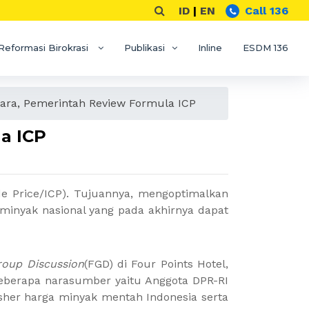
ID
|
EN
Call 136
Reformasi Birokrasi
Publikasi
Inline
ESDM 136
ara, Pemerintah Review Formula ICP
a ICP
e Price/ICP). Tujuannya, mengoptimalkan
minyak nasional yang pada akhirnya dapat
roup Discussion
(FGD) di Four Points Hotel,
 beberapa narasumber yaitu Anggota DPR-RI
isher harga minyak mentah Indonesia serta