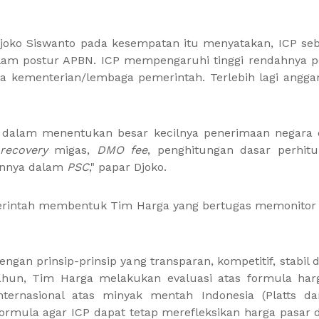
Djoko Siswanto pada kesempatan itu menyatakan, ICP se
alam postur APBN. ICP mempengaruhi tinggi rendahnya 
 kementerian/lembaga pemerintah. Terlebih lagi angga
er dalam menentukan besar kecilnya penerimaan negara 
 recovery
migas,
DMO fee
, penghitungan dasar perhi
ainnya dalam
PSC
," papar Djoko.
merintah membentuk Tim Harga yang bertugas memonitor 
ngan prinsip-prinsip yang transparan, kompetitif, stabil
setahun, Tim Harga melakukan evaluasi atas formula har
nternasional atas minyak mentah Indonesia (Platts 
ormula agar ICP dapat tetap merefleksikan harga pasa