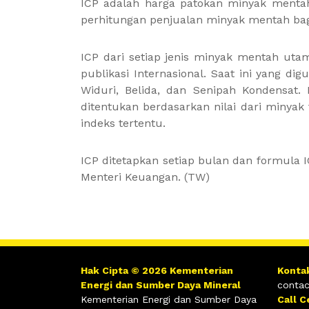
ICP adalah harga patokan minyak mentah
perhitungan penjualan minyak mentah bag
ICP dari setiap jenis minyak mentah uta
publikasi Internasional. Saat ini yang dig
Widuri, Belida, dan Senipah Kondensat. 
ditentukan berdasarkan nilai dari minya
indeks tertentu.
ICP ditetapkan setiap bulan dan formula 
Menteri Keuangan. (TW)
Hak Cipta © 2026 Kementerian
Konta
Energi dan Sumber Daya Mineral
contac
Kementerian Energi dan Sumber Daya
Call C