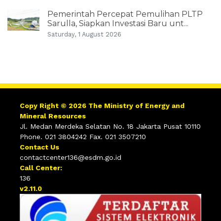
Pemerintah Percepat Pemulihan PLTP
Sarulla, Siapkan Investasi Baru unt...
Saturday, 1 August 2026
Copy Right © 2026 The Ministry of Energy and
Mineral Resources
Jl. Medan Merdeka Selatan No. 18 Jakarta Pusat 10110
Phone. 021 3804242 Fax. 021 3507210
Contact Us
contactcenter136@esdm.go.id
Call Center:
136
v2.11.0