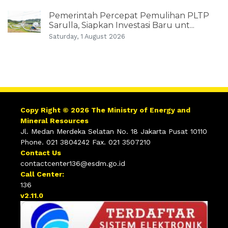
Pemerintah Percepat Pemulihan PLTP
Sarulla, Siapkan Investasi Baru unt...
Saturday, 1 August 2026
Copy Right © 2026 The Ministry of Energy and
Mineral Resources
Jl. Medan Merdeka Selatan No. 18 Jakarta Pusat 10110
Phone. 021 3804242 Fax. 021 3507210
Contact Us
contactcenter136@esdm.go.id
Call Center:
136
v2.11.0