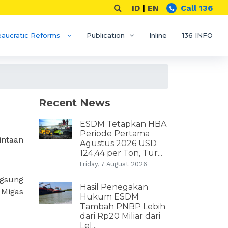
ID
|
EN
Call 136
eaucratic Reforms
Publication
Inline
136 INFO
Recent News
ESDM Tetapkan HBA
Periode Pertama
ntaan
Agustus 2026 USD
124,44 per Ton, Tur...
Friday, 7 August 2026
ngsung
Hasil Penegakan
 Migas
Hukum ESDM
Tambah PNBP Lebih
dari Rp20 Miliar dari
Lel...