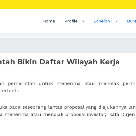
Home
Profile
Echelon I
Bur
tah Bikin Daftar Wilayah Kerja
kan pemerintah untuk menerima atau menolak permi
tertentu.
 suka pada seseorang lantas proposal yang diajukannya la
ita menerima atau menolak proposal investor," kata Dirjen